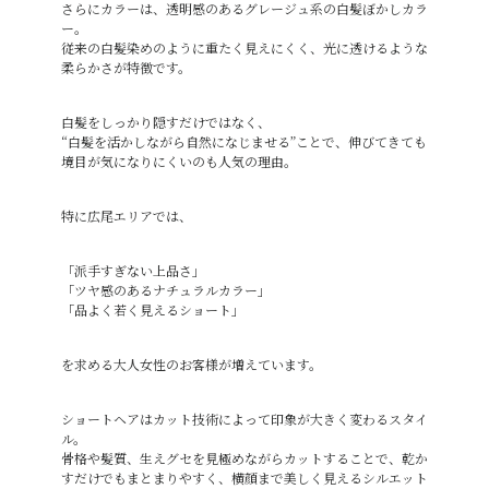
さらにカラーは、透明感のあるグレージュ系の白髪ぼかしカラ
ー。
従来の白髪染めのように重たく見えにくく、光に透けるような
柔らかさが特徴です。
白髪をしっかり隠すだけではなく、
“白髪を活かしながら自然になじませる”ことで、伸びてきても
境目が気になりにくいのも人気の理由。
特に広尾エリアでは、
「派手すぎない上品さ」
「ツヤ感のあるナチュラルカラー」
「品よく若く見えるショート」
を求める大人女性のお客様が増えています。
ショートヘアはカット技術によって印象が大きく変わるスタイ
ル。
骨格や髪質、生えグセを見極めながらカットすることで、乾か
すだけでもまとまりやすく、横顔まで美しく見えるシルエット